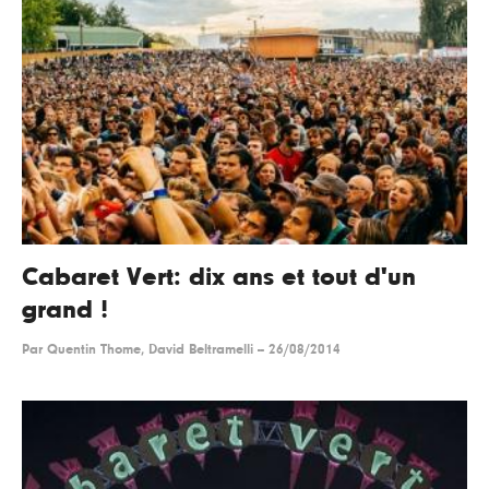
Cabaret Vert: dix ans et tout d'un
grand !
Par
Quentin Thome, David Beltramelli
--
26/08/2014