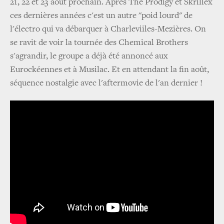
21, 22 et 23 août prochain. Après The Prodigy et Skrillex
ces dernières années c'est un autre "poid lourd" de
l'électro qui va débarquer à Charleviiles-Mezières. On
se ravit de voir la tournée des Chemical Brothers
s'agrandir, le groupe a déjà été annoncé aux
Eurockéennes et à Musilac. Et en attendant la fin août,
séquence nostalgie avec l'aftermovie de l'an dernier !