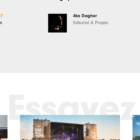
07
Ata Dagher
n
Editorial & Projets
Essayez