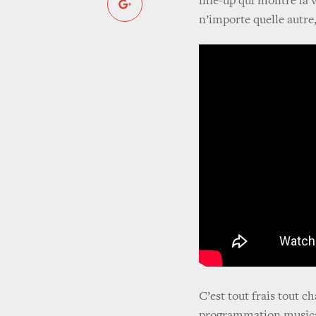
line-up qui montre la v
n’importe quelle autre, 
C’est tout frais tout 