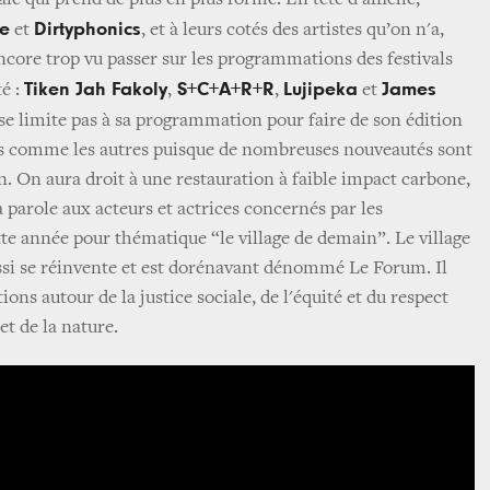
 qui prend de plus en plus forme. En tête d’affiche,
ce
Dirtyphonics
et
, et à leurs cotés des artistes qu’on n'a,
core trop vu passer sur les programmations des festivals
Tiken Jah Fakoly
S+C+A+R+R
Lujipeka
James
té :
,
,
et
 se limite pas à sa programmation pour faire de son édition
 comme les autres puisque de nombreuses nouveautés sont
n. On aura droit à une restauration à faible impact carbone,
a parole aux acteurs et actrices concernés par les
tte année pour thématique “le village de demain”. Le village
ussi se réinvente et est dorénavant dénommé Le Forum. Il
ions autour de la justice sociale, de l'équité et du respect
t de la nature.