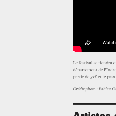
Le festival se tiendra
département de l’Indre-
partir de 53€ et le pass
Crédit photo : Fabien 