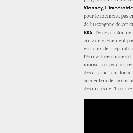
programmation musicale
Vianney
L’impératri
,
pour le moment, pas en
de l'Hexagone de cet é
BKS
. Terres du Son ne
2022 un événement pas
en cours de préparatio
l’éco-village donnera l
innovations et aura ce
des associations lui a
accueillera des associat
des droits de l'homme e