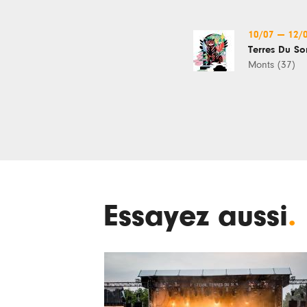
10/07
—
12/
Terres Du So
Monts (37)
Essayez aussi
.