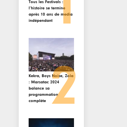
1
Tous les Festivals :
l’histoire se termine
après 10 ans de media
indépendant
2
Kekra, Boys Noize, Zola
: Marsatac 2024
balance sa
programmation
complète