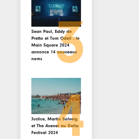
3
Sean Paul, Eddy de
Pretto et Tom Odell : le
Main Square 2024
annonce 14 nouveaux
noms
4
Justice, Martin Solveig
et The Avener au Delta
Festival 2024