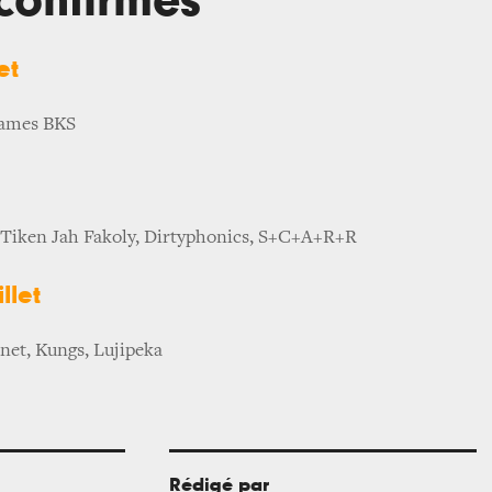
 confirmés
let
James BKS
t
, Tiken Jah Fakoly, Dirtyphonics, S+C+A+R+R
llet
net, Kungs, Lujipeka
Rédigé par