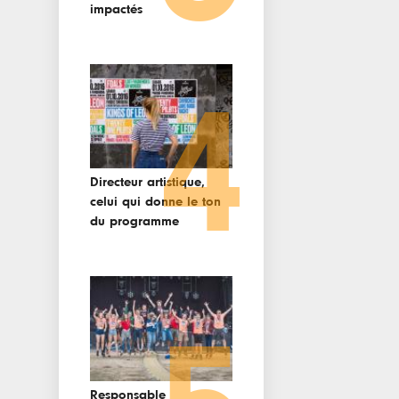
impactés
4
Directeur artistique,
celui qui donne le ton
du programme
Responsable