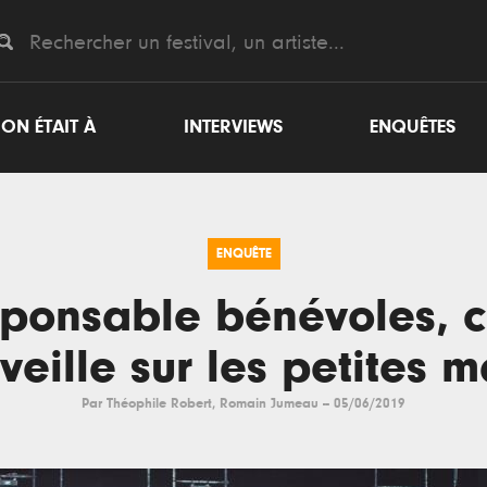
ON ÉTAIT À
INTERVIEWS
ENQUÊTES
ENQUÊTE
ponsable bénévoles, c
veille sur les petites 
Par
Théophile Robert
,
Romain Jumeau
--
05/06/2019