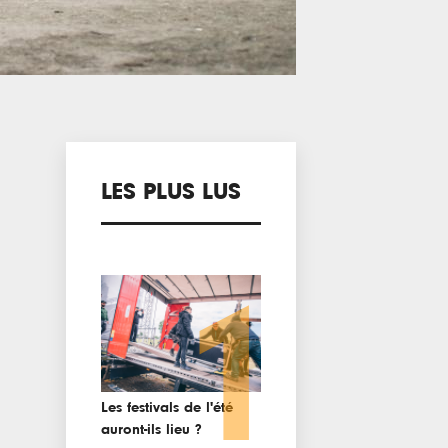
LES PLUS LUS
1
Les festivals de l'été
auront-ils lieu ?