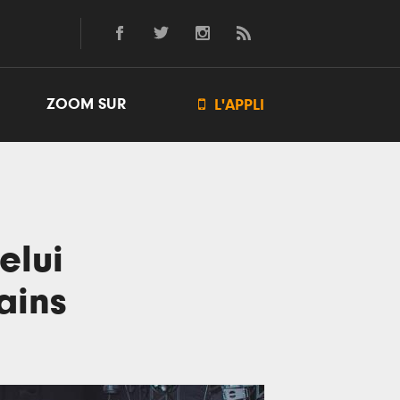
ZOOM SUR

L'APPLI
elui
mains