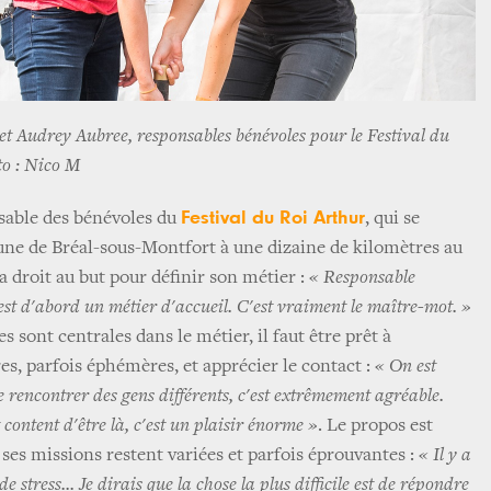
et Audrey Aubree, responsables bénévoles pour le Festival du
to : Nico M
Festival du Roi Arthur
sable des bénévoles du
, qui se
ne de Bréal-sous-Montfort à une dizaine de kilomètres au
 droit au but pour définir son métier :
« Responsable
'est d'abord un métier d'accueil. C'est vraiment le maître-mot. »
s sont centrales dans le métier, il faut être prêt à
es, parfois éphémères, et apprécier le contact :
« On est
rencontrer des gens différents, c'est extrêmement agréable.
content d'être là, c'est un plaisir énorme »
. Le propos est
ses missions restent variées et parfois éprouvantes :
« Il y a
stress... Je dirais que la chose la plus difficile est de répondre