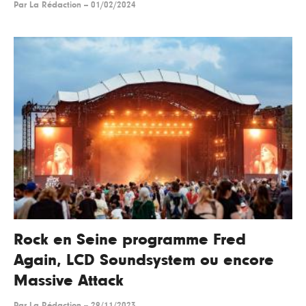
Par
La Rédaction
--
01/02/2024
Rock en Seine programme Fred
Again, LCD Soundsystem ou encore
Massive Attack
Par
La Rédaction
--
29/11/2023