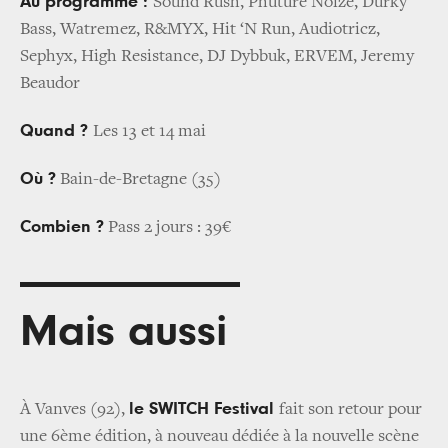
Au programme :
Sound Rush, Phuture Noize, Durky
Bass, Watremez, R&MYX, Hit ‘N Run, Audiotricz,
Sephyx, High Resistance, DJ Dybbuk, ERVEM, Jeremy
Beaudor
Quand ?
Les 13 et 14 mai
Où ?
Bain-de-Bretagne (35)
Combien ?
Pass 2 jours : 39€
Mais aussi
le SWITCH Festival
À Vanves (92),
fait son retour pour
une 6ème édition, à nouveau dédiée à la nouvelle scène