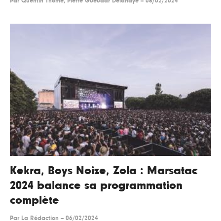
Par
Quentin Thome, Pierre Gueudar Delahaye
--
08/02/2024
Kekra, Boys Noize, Zola : Marsatac
2024 balance sa programmation
complète
Par
La Rédaction
--
06/02/2024