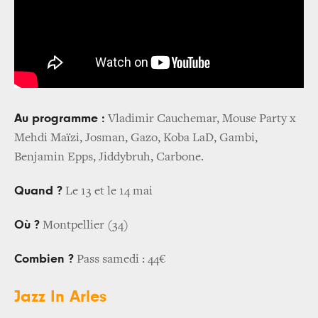
Au programme :
Vladimir Cauchemar, Mouse Party x
Mehdi Maïzi, Josman, Gazo, Koba LaD, Gambi,
Benjamin Epps, Jiddybruh, Carbone.
Quand ?
Le 13 et le 14 mai
Où ?
Montpellier (34)
Combien ?
Pass samedi : 44€
Jazz In Arles