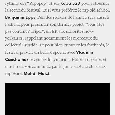
Koba LaD
rythme des “Popopop” et sur
pour retourner
la scène du festival. Et si vous préférez le rap old school,
Benjamin Epps
, l’un des rookies de l’année sera aussi à
l’affiche pour présenter son dernier projet “Vous êtes
pas content ? Triplé”, un EP aux sonorités new-
yorkaises, rappelant notamment les morceaux du
collectif Griselda. Et pour bien entamer les festivités, le
Vladimir
festival prévoit un before spécial avec
Cauchemar
le vendredi 13 mai à la Halle Tropisme, et
une fin de soirée animée par le journaliste préféré des
Mehdi Maïzi
rappeurs,
.