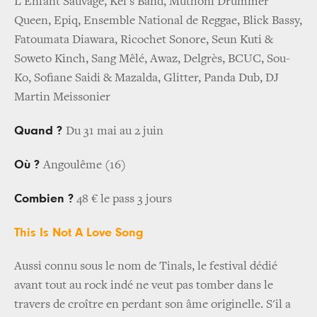
L'Enfant Sauvage, Kei's Band, Muthoni Drummer
Queen, Epiq, Ensemble National de Reggae, Blick Bassy,
Fatoumata Diawara, Ricochet Sonore, Seun Kuti &
Soweto Kinch, Sang Mêlé, Awaz, Delgrès, BCUC, Sou-
Ko, Sofiane Saidi & Mazalda, Glitter, Panda Dub, DJ
Martin Meissonier
Quand ?
Du 31 mai au 2 juin
Où ?
Angoulême (16)
Combien ?
48 € le pass 3 jours
This Is Not A Love Song
Aussi connu sous le nom de Tinals, le festival dédié
avant tout au rock indé ne veut pas tomber dans le
travers de croître en perdant son âme originelle. S'il a