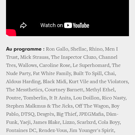
Au programme :
Ron Gallo, Shellac, Rhino, Men I
Trust, Mick Strauss, The Inspector Cluzo, Channel
Tres, Wallows, Caroline Rose, Le Superhomard, The
Nude Party, Fat White Family, Built To Spill, Chai,
Aldous Harding, Black Midi, Kurt Vile and the Violators,
The Messthetics, Courtney Barnett, Methyl Ethel,
Poutre, Tomberlin, It It Anita, Lou Doillon, Rico Nasty,
Stephen Malkmus & The Jicks, Off The Wagon, Boy
Pablo, DTSQ, Desgrès, Big Thief, JPEGMafia, Dâm-
Funk, Yaeji, James Blake, Lizzo, Scarlxrd, Cola Boyy,
Fontaines DC, Rendez-Vous, Jim Younger's Spirit,