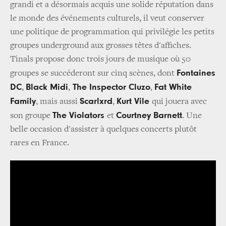
grandi et a désormais acquis une solide réputation dans
le monde des événements culturels, il veut conserver
une politique de programmation qui privilégie les petits
groupes underground aux grosses têtes d'affiches.
Tinals propose donc trois jours de musique où 50
Fontaines
groupes se succéderont sur cinq scènes, dont
DC
Black Midi
The Inspector Cluzo
Fat White
,
,
,
Family
Scarlxrd
Kurt Vile
, mais aussi
,
qui jouera avec
The Violators
Courtney Barnett
son groupe
et
. Une
belle occasion d'assister à quelques concerts plutôt
rares en France.