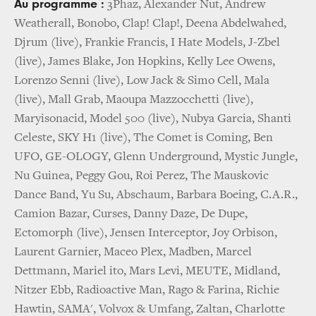
Au programme :
3Phaz, Alexander Nut, Andrew
Weatherall, Bonobo, Clap! Clap!, Deena Abdelwahed,
Djrum (live), Frankie Francis, I Hate Models, J-Zbel
(live), James Blake, Jon Hopkins, Kelly Lee Owens,
Lorenzo Senni (live), Low Jack & Simo Cell, Mala
(live), Mall Grab, Maoupa Mazzocchetti (live),
Maryisonacid, Model 500 (live), Nubya Garcia, Shanti
Celeste, SKY H1 (live), The Comet is Coming, Ben
UFO, GE-OLOGY, Glenn Underground, Mystic Jungle,
Nu Guinea, Peggy Gou, Roi Perez, The Mauskovic
Dance Band, Yu Su, Abschaum, Barbara Boeing, C.A.R.,
Camion Bazar, Curses, Danny Daze, De Dupe,
Ectomorph (live), Jensen Interceptor, Joy Orbison,
Laurent Garnier, Maceo Plex, Madben, Marcel
Dettmann, Mariel ito, Mars Levi, MEUTE, Midland,
Nitzer Ebb, Radioactive Man, Rago & Farina, Richie
Hawtin, SAMA', Volvox & Umfang, Zaltan, Charlotte