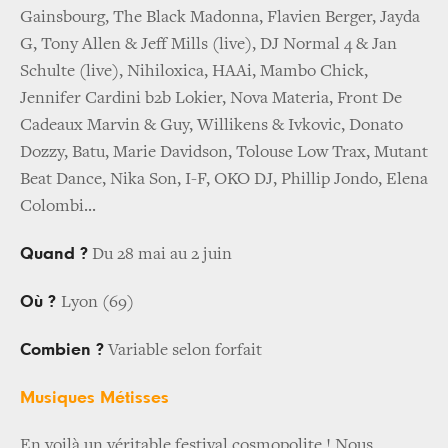
Gainsbourg, The Black Madonna, Flavien Berger, Jayda
G, Tony Allen & Jeff Mills (live), DJ Normal 4 & Jan
Schulte (live), Nihiloxica, HAAi, Mambo Chick,
Jennifer Cardini b2b Lokier, Nova Materia, Front De
Cadeaux Marvin & Guy, Willikens & Ivkovic, Donato
Dozzy, Batu, Marie Davidson, Tolouse Low Trax, Mutant
Beat Dance, Nika Son, I-F, OKO DJ, Phillip Jondo, Elena
Colombi...
Quand ?
Du 28 mai au 2 juin
Où ?
Lyon (69)
Combien ?
Variable selon forfait
Musiques Métisses
En voilà un véritable festival cosmopolite ! Nous