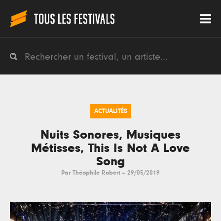
ACTUALITÉS
Nuits Sonores, Musiques
Métisses, This Is Not A Love
Song
Par
Théophile Robert
--
29/05/2019