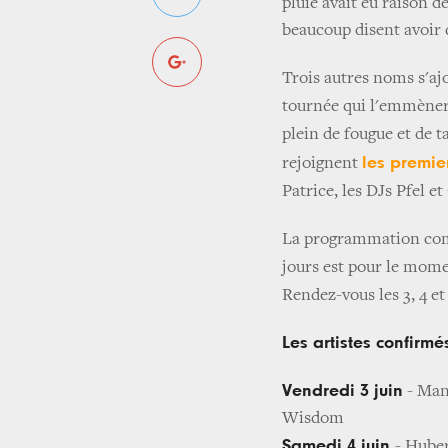
pluie avait eu raison d
beaucoup disent avoir d
Trois autres noms s'ajo
tournée qui l'emmèner
plein de fougue et de ta
les premie
rejoignent
Patrice, les DJs Pfel 
La programmation comp
jours est pour le mome
Rendez-vous les 3, 4 et
Les artistes confirmés
Vendredi 3 juin
- Man
Wisdom
Samedi 4 juin
- Huber