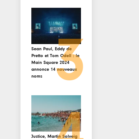
3
Sean Paul, Eddy de
Pretto et Tom Odell : le
Main Square 2024
annonce 14 nouveaux
noms
4
Justice, Martin Solveig