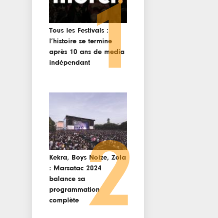
1
Tous les Festivals :
l’histoire se termine
après 10 ans de media
indépendant
2
Kekra, Boys Noize, Zola
: Marsatac 2024
balance sa
programmation
complète