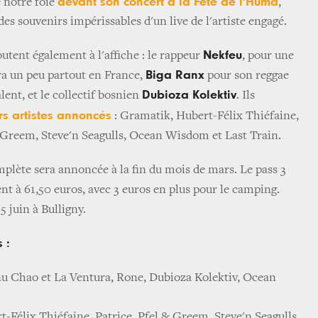
devant son concert à la Fête de l'Huma
e notre foie
,
es souvenirs impérissables d'un live de l'artiste engagé.
Nekfeu
utent également à l'affiche : le rappeur
, pour une
Biga Ranx
a un peu partout en France,
pour son reggae
Dubioza Kolektiv
lent, et le collectif bosnien
.
Ils
rs artistes annoncés
: Gramatik, Hubert-Félix Thiéfaine,
et Greem, Steve'n Seagulls, Ocean Wisdom
et Last Train.
lète sera annoncée à la fin du mois de mars. Le pass 3
nt à 61,50 euros, avec 3 euros en plus pour le camping.
 5 juin à Bulligny.
 :
u Chao et La Ventura, Rone, Dubioza Kolektiv, Ocean
t-Félix Thiéfaine, Patrice, Pfel & Greem, Steve'n Seagulls