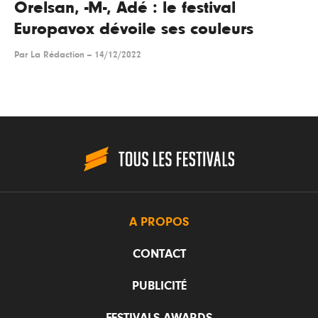
Orelsan, -M-, Adé : le festival
Europavox dévoile ses couleurs
Par
La Rédaction
--
14/12/2022
A PROPOS
CONTACT
PUBLICITÉ