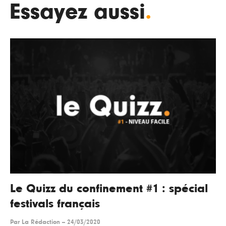
Essayez aussi
.
Le Quizz du confinement #1 : spécial
festivals français
Par
La Rédaction
--
24/03/2020