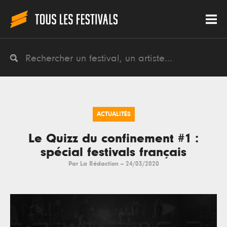
ACTUALITÉS
Le Quizz du confinement #1 :
spécial festivals français
Par
La Rédaction
--
24/03/2020