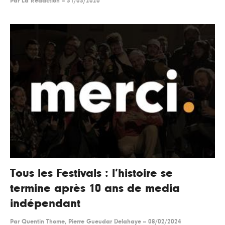
Par
La Rédaction
--
31/03/2020
Tous les Festivals : l’histoire se
termine après 10 ans de media
indépendant
Par
Quentin Thome, Pierre Gueudar Delahaye
--
08/02/2024