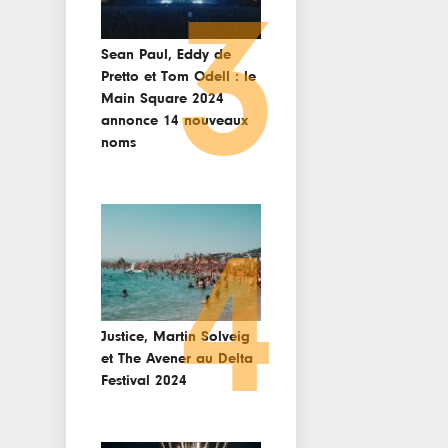
3
Sean Paul, Eddy de
Pretto et Tom Odell : le
Main Square 2024
annonce 14 nouveaux
noms
4
Justice, Martin Solveig
et The Avener au Delta
Festival 2024