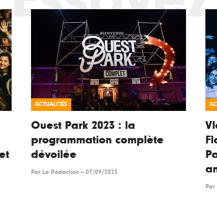
ACTUALITÉS
AC
Ouest Park 2023 : la
Vl
programmation complète
Fl
et
dévoilée
Pa
a
Par
La Rédaction
--
07/09/2023
Par