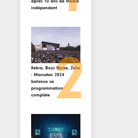
après 10 ans de media
indépendant
2
Kekra, Boys Noize, Zola
: Marsatac 2024
balance sa
programmation
complète