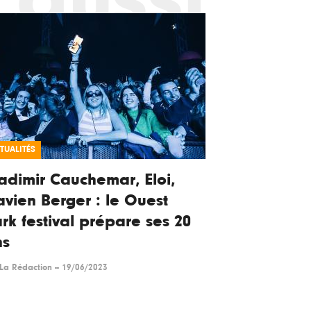
TUALITÉS
adimir Cauchemar, Eloi,
avien Berger : le Ouest
rk festival prépare ses 20
ns
La Rédaction
--
19/06/2023