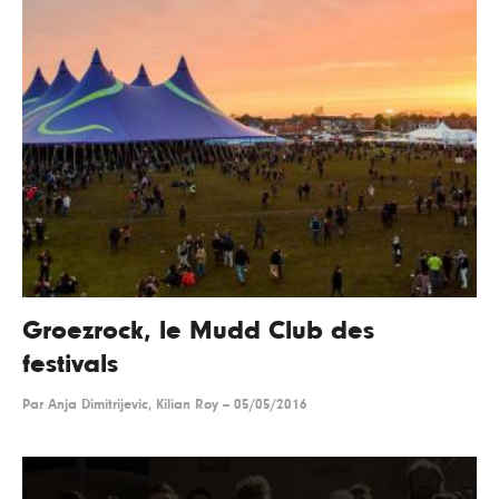
Groezrock, le Mudd Club des
festivals
Par
Anja Dimitrijevic, Kilian Roy
--
05/05/2016