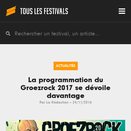
ACTUALITÉS
La programmation du
Groezrock 2017 se dévoile
davantage
Par
La Rédaction
--
24/11/2016