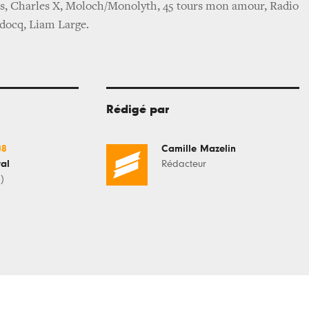
, Charles X, Moloch/Monolyth, 45 tours mon amour, Radio
idocq, Liam Large.
Rédigé par
08
Camille Mazelin
val
Rédacteur
)