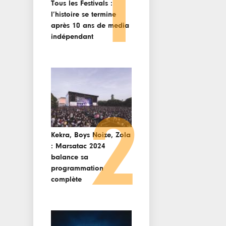
1
Tous les Festivals :
l’histoire se termine
après 10 ans de media
indépendant
2
Kekra, Boys Noize, Zola
: Marsatac 2024
balance sa
programmation
complète