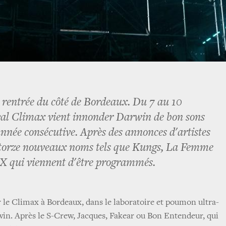
a rentrée du côté de Bordeaux. Du 7 au 10
ival Climax vient innonder Darwin de bon sons
année consécutive. Après des annonces d'artistes
uatorze nouveaux noms tels que Kungs, La Femme
 X qui viennent d'être programmés.
 le Climax à Bordeaux, dans le laboratoire et poumon ultra-
rwin. Après le S-Crew, Jacques, Fakear ou Bon Entendeur, qui