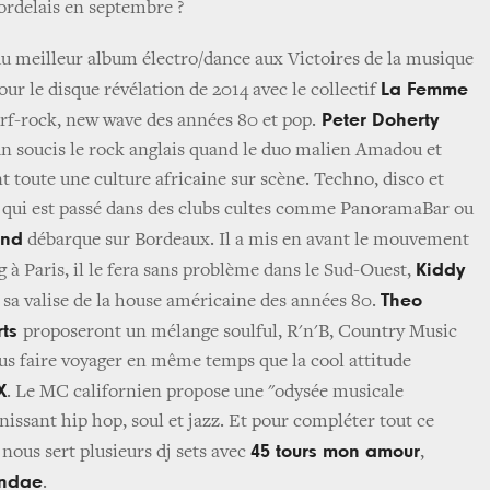
ordelais en septembre ?
u meilleur album électro/dance aux Victoires de la musique
La Femme
our le disque révélation de 2014 avec le collectif
Peter Doherty
rf-rock, new wave des années 80 et pop.
n soucis le rock anglais quand le duo malien Amadou et
t toute une culture africaine sur scène. Techno, disco et
 qui est passé dans des clubs cultes comme PanoramaBar ou
and
débarque sur Bordeaux. Il a mis en avant le mouvement
Kiddy
 à Paris, il le fera sans problème dans le Sud-Ouest,
Theo
 sa valise de la house américaine des années 80.
rts
proposeront un mélange soulful, R'n'B, Country Music
us faire voyager en même temps que la cool attitude
X
. Le MC californien propose une "odysée musicale
nissant hip hop, soul et jazz. Et pour compléter tout ce
45 tours mon amour
nous sert plusieurs dj sets avec
,
undae
.