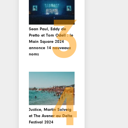
3
Sean Paul, Eddy de
Pretto et Tom Odell : le
Main Square 2024
annonce 14 nouveaux
noms
4
Justice, Martin Solveig
et The Avener au Delta
Festival 2024