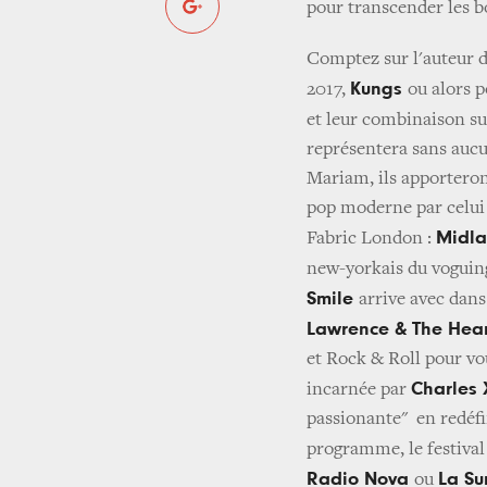
pour transcender les b
Comptez sur l'auteur d
Kungs
2017,
ou alors p
et leur combinaison su
représentera sans aucu
Mariam, ils apporteron
pop moderne par celui
Midl
Fabric London :
new-yorkais du voguing
Smile
arrive avec dans
Lawrence & The Hea
et Rock & Roll pour vo
Charles 
incarnée par
passionante" en redéfi
programme, le festival 
Radio Nova
La S
ou