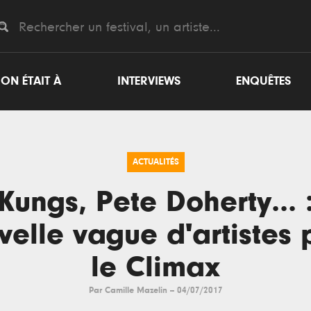
ON ÉTAIT À
INTERVIEWS
ENQUÊTES
ACTUALITÉS
Kungs, Pete Doherty... 
velle vague d'artistes 
le Climax
Par
Camille Mazelin
--
04/07/2017