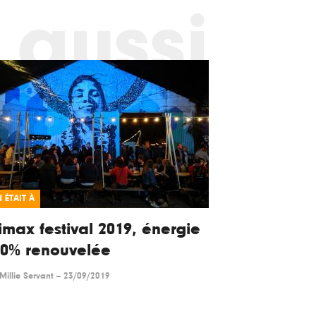
 aussi
 ÉTAIT À
imax festival 2019, énergie
00% renouvelée
Millie Servant
--
23/09/2019