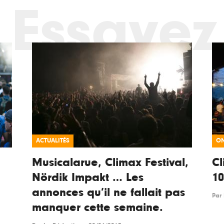
Essayez
ACTUALITÉS
ON
Musicalarue, Climax Festival,
Cl
Nördik Impakt … Les
1
annonces qu’il ne fallait pas
Par
manquer cette semaine.