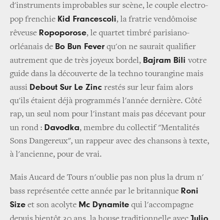
d'instruments improbables sur scène, le couple electro-
Kid Francescoli
pop frenchie
, la fratrie vendômoise
Ropoporose
rêveuse
, le quartet timbré parisiano-
Bo Bun Fever
orléanais de
qu'on ne saurait qualifier
Bajram Bili
autrement que de très joyeux bordel,
votre
guide dans la découverte de la techno tourangine mais
Debout Sur Le Zinc
aussi
restés sur leur faim alors
qu'ils étaient déjà programmés l'année dernière. Côté
rap, un seul nom pour l'instant mais pas décevant pour
Davodka
un rond :
, membre du collectif "Mentalités
Sons Dangereux", un rappeur avec des chansons à texte,
à l'ancienne, pour de vrai.
Mais Aucard de Tours n'oublie pas non plus la drum n'
Roni
bass représentée cette année par le britannique
Size
Mc Dynamite
et son acolyte
qui l'accompagne
Julio
depuis bientôt 30 ans, la house traditionnelle avec