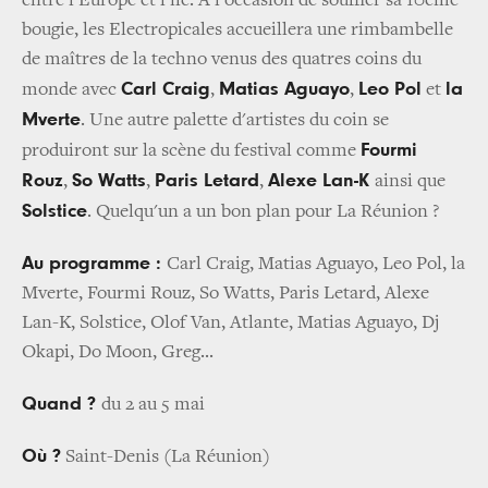
entre l'Europe et l'île. A l'occasion de souffler sa 10ème
bougie, les Electropicales accueillera une rimbambelle
de maîtres de la techno venus des quatres coins du
Carl Craig
Matias Aguayo
Leo Pol
la
monde avec
,
,
et
Mverte
. Une autre palette d'artistes du coin se
Fourmi
produiront sur la scène du festival comme
Rouz
So Watts
Paris Letard
Alexe Lan-K
,
,
,
ainsi que
Solstice
. Quelqu'un a un bon plan pour La Réunion ?
Au programme :
Carl Craig, Matias Aguayo, Leo Pol, la
Mverte, Fourmi Rouz, So Watts, Paris Letard, Alexe
Lan-K, Solstice, Olof Van, Atlante, Matias Aguayo, Dj
Okapi, Do Moon, Greg...
Quand ?
du 2 au 5 mai
Où ?
Saint-Denis (La Réunion)