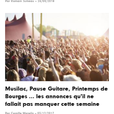
Par
Romain Jumeau
--
26/04/2018
Musilac, Pause Guitare, Printemps de
Bourges ... les annonces qu'il ne
fallait pas manquer cette semaine
Par
Camille Mazelin
--
03/12/2017