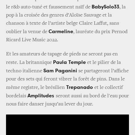
BabySolo33
le r&b auto-tuné et faussement naïf de
, la
pop à la croisée des genres d’Aloïse Sauvage et la
chanson à texte de l’artiste belge Claire Laffut, sans
Carmeline
oublier la venue de
, lauréate du prix Pernod
Ricard Live Music 2022.
Et les amateurs de tapage de pieds ne seront pas en
Paula Temple
reste. La britannique
et le pilier de la
Sam Paganini
techno italienne
se partageront l’affiche
pour des sets qui feront vibrer la forêt de pins. Dans le
Trepanado
même registre, le brésilien
et le collectif
Amplitudes
bordelais
seront aussi au bord de l'eau pour
nous faire danser jusqu’au lever du jour.