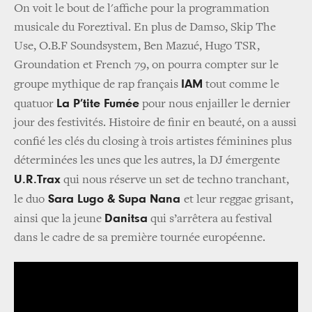
On voit le bout de l'affiche pour la programmation
musicale du Foreztival. En plus de Damso, Skip The
Use, O.B.F Soundsystem, Ben Mazué, Hugo TSR,
Groundation et French 79, on pourra compter sur le
IAM
groupe mythique de rap français
tout comme le
La P’tite Fumée
quatuor
pour nous enjailler le dernier
jour des festivités. Histoire de finir en beauté, on a aussi
confié les clés du closing à trois artistes féminines plus
déterminées les unes que les autres, la DJ émergente
U.R.Trax
qui nous réserve un set de techno tranchant,
Sara Lugo & Supa Nana
le duo
et leur reggae grisant,
Danitsa
ainsi que la jeune
qui s’arrêtera au festival
dans le cadre de sa première tournée européenne.