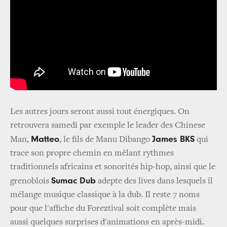
Les autres jours seront aussi tout énergiques. On
retrouvera samedi par exemple le leader des Chinese
Matteo
James BKS
Man,
, le fils de Manu Dibango
qui
trace son propre chemin en mêlant rythmes
traditionnels africains et sonorités hip-hop, ainsi que le
Sumac Dub
grenoblois
adepte des lives dans lesquels il
mélange musique classique à la dub. Il reste 7 noms
pour que l'affiche du Foreztival soit complète mais
aussi quelques surprises d'animations en après-midi.