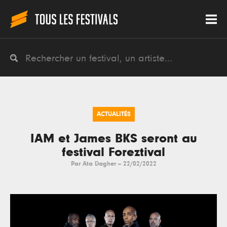
ACTUALITÉS
IAM et James BKS seront au
festival Foreztival
Par
Ata Dagher
--
22/02/2022