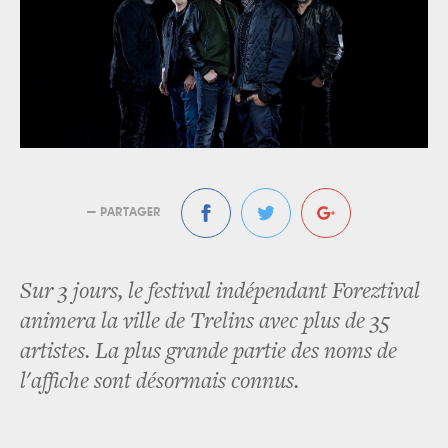
— PARTAGER
Sur 3 jours, le festival indépendant Foreztival
animera la ville de Trelins avec plus de 35
artistes. La plus grande partie des noms de
l'affiche sont désormais connus.