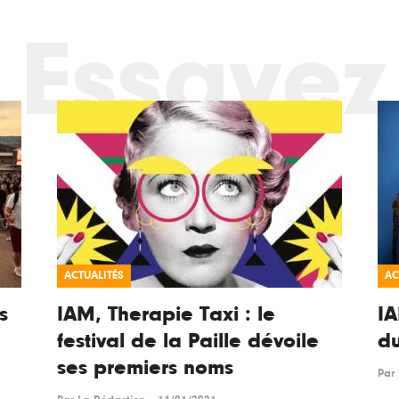
Essayez
ACTUALITÉS
AC
s
IAM, Therapie Taxi : le
IA
festival de la Paille dévoile
du
ses premiers noms
Par