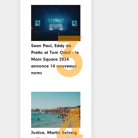
3
Sean Paul, Eddy de
Pretto et Tom Odell : le
Main Square 2024
annonce 14 nouveaux
noms
4
Justice, Martin Solveig