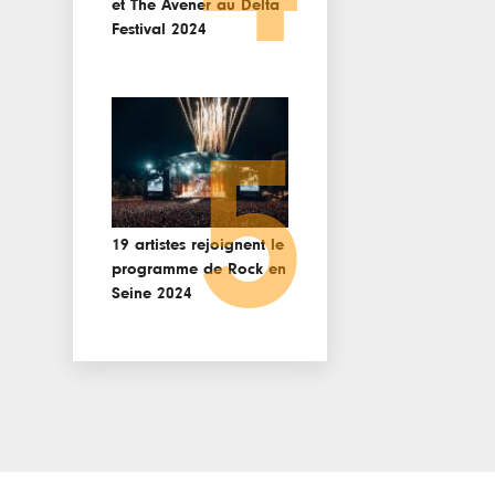
et The Avener au Delta
Festival 2024
5
19 artistes rejoignent le
programme de Rock en
Seine 2024