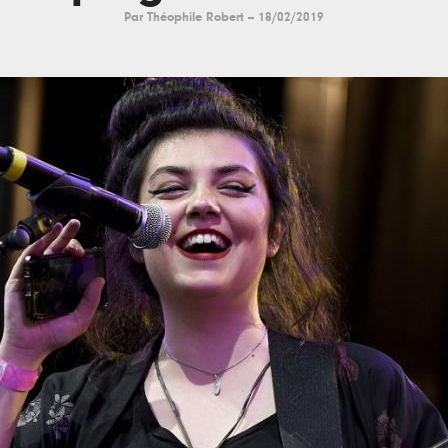
Par
Théophile Robert
--
18/02/2019