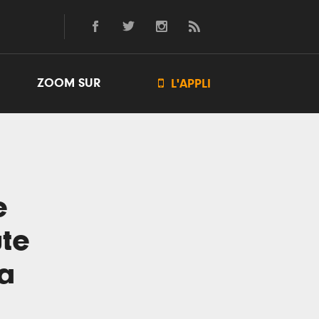
ZOOM SUR

L'APPLI
e
ute
sa