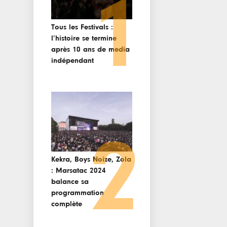
1
Tous les Festivals :
l’histoire se termine
après 10 ans de media
indépendant
2
Kekra, Boys Noize, Zola
: Marsatac 2024
balance sa
programmation
complète