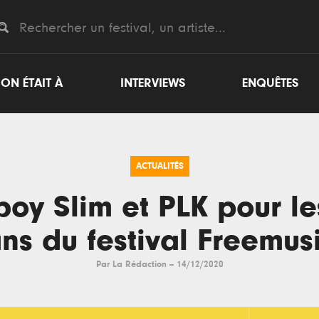
ON ÉTAIT À
INTERVIEWS
ENQUÊTES
ACTUALITÉS
boy Slim et PLK pour le
ns du festival Freemus
Par
La Rédaction
--
14/12/2020