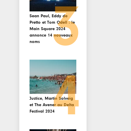
3
Sean Paul, Eddy de
Pretto et Tom Odell : le
Main Square 2024
annonce 14 nouveaux
noms
4
Justice, Martin Solveig
et The Avener au Delta
Festival 2024