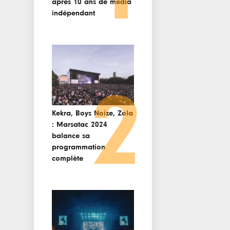
après 10 ans de media
indépendant
2
Kekra, Boys Noize, Zola
: Marsatac 2024
balance sa
programmation
complète