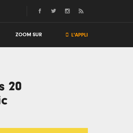
ZOOM SUR

L'APPLI
s 20
ic