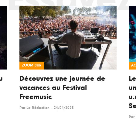
ZOOM SUR
AC
u
Découvrez une journée de
Le
vacances au Festival
un
Freemusic
u.
Se
Par
La Rédaction
--
24/04/2023
Par