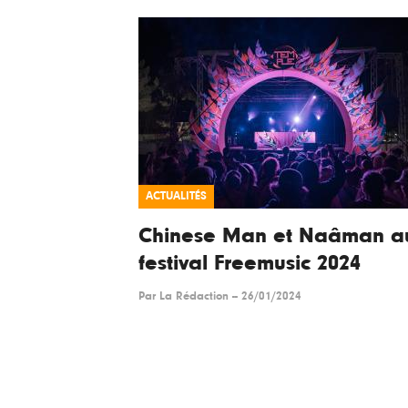
ACTUALITÉS
Chinese Man et Naâman a
festival Freemusic 2024
Par
La Rédaction
--
26/01/2024