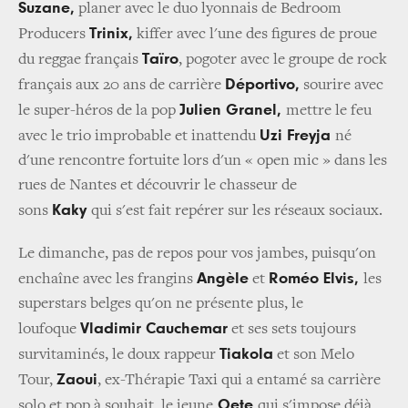
Suzane,
planer avec le duo lyonnais de Bedroom
Trinix,
Producers
kiffer avec l'une des figures de proue
Taïro
du reggae français
, pogoter avec le groupe de rock
Déportivo,
français aux 20 ans de carrière
sourire avec
Julien Granel,
le super-héros de la pop
mettre le feu
Uzi Freyja
avec le trio improbable et inattendu
né
d'une rencontre fortuite lors d'un « open mic » dans les
rues de Nantes et découvrir le chasseur de
Kaky
sons
qui s'est fait repérer sur les réseaux sociaux.
Le dimanche, pas de repos pour vos jambes, puisqu'on
Angèle
Roméo Elvis,
enchaîne avec les frangins
et
les
superstars belges qu'on ne présente plus, le
Vladimir Cauchemar
loufoque
et ses sets toujours
Tiakola
survitaminés, le doux rappeur
et son Melo
Zaoui
Tour,
, ex-Thérapie Taxi qui a entamé sa carrière
Oete
solo et pop à souhait, le jeune
qui s'impose déjà