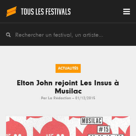
ACTUALITÉS
Elton John rejoint Les Insus à
Musilac
Par
La Rédaction
--
01/12/2015