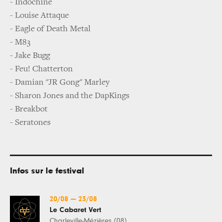
- Indochine
- Louise Attaque
- Eagle of Death Metal
- M83
- Jake Bugg
- Feu! Chatterton
- Damian "JR Gong" Marley
- Sharon Jones and the DapKings
- Breakbot
- Seratones
Infos sur le festival
20/08
—
23/08
Le Cabaret Vert
Charleville-Mézières (08)