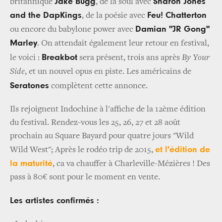
Jake Bugg
Sharon Jones
britannique
, de la soul avec
and the DapKings
Feu! Chatterton
, de la poésie avec
Damian "JR Gong"
ou encore du babylone power avec
Marley
.
On attendait également leur retour en festival,
Breakbot
le voici :
sera présent, trois ans après
By Your
Side
, et un nouvel opus en piste. Les américains de
Seratones
complètent cette annonce.
Ils rejoignent Indochine à l'affiche de la 12ème édition
du festival. Rendez-vous les 25, 26, 27 et 28 août
prochain au Square Bayard pour quatre jours "Wild
et l'édition de
Wild West"; Après le rodéo trip de 2015,
la maturité
, ca va chauffer à Charleville-Mézières ! Des
pass à 80€ sont pour le moment en vente.
Les artistes confirmés :