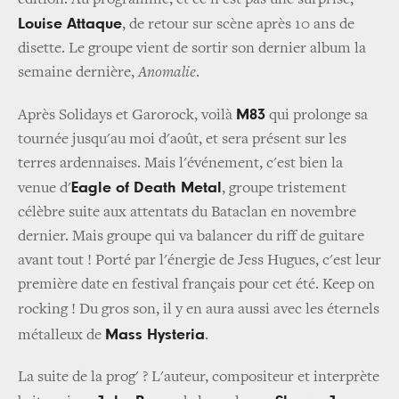
édition. Au programme, et ce n'est pas une surprise,
Louise Attaque
, de retour sur scène après 10 ans de
disette. Le groupe vient de sortir son dernier album la
semaine dernière,
Anomalie
.
M83
Après Solidays et Garorock, voilà
qui prolonge sa
tournée jusqu'au moi d'août, et sera présent sur les
terres ardennaises. Mais l'événement, c'est bien la
Eagle
of Death Metal
venue d'
, groupe tristement
célèbre suite aux attentats du Bataclan en novembre
dernier. Mais groupe qui va balancer du riff de guitare
avant tout ! Porté par l'énergie de Jess Hugues, c'est leur
première date en festival français pour cet été. Keep on
rocking !
Du gros son, il y en aura aussi avec les éternels
Mass Hysteria
métalleux de
.
La suite de la prog' ? L'auteur, compositeur et interprète