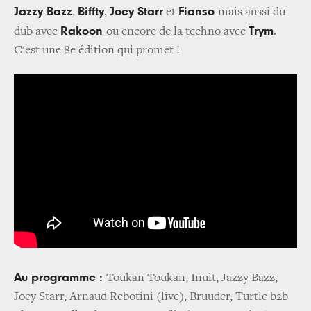
Jazzy Bazz
Biffty
Joey Starr
Fianso
,
,
et
mais aussi du
Rakoon
Trym
dub avec
ou encore de la techno avec
.
C'est une 8e édition qui promet !
Au programme :
Toukan Toukan, Inuit, Jazzy Bazz,
Joey Starr, Arnaud Rebotini (live), Bruuder, Turtle b2b