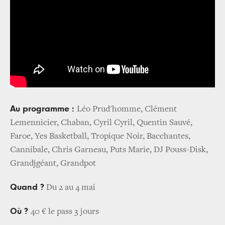
Au programme :
Léo Prud'homme, Clément
Lemennicier, Chaban, Cyril Cyril, Quentin Sauvé,
Faroe, Yes Basketball, Tropique Noir, Bacchantes,
Cannibale, Chris Garneau, Puts Marie, DJ Pouss-Disk,
Grandjgéant, Grandpot
Quand ?
Du 2 au 4 mai
Où ?
40 € le pass 3 jours