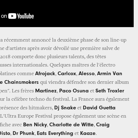
a récemment annoncé la deuxième phase de son line-up
e d'artistes après avoir dévoilé une première salve de
018 comporte donc plusieurs talents, des têtes
usses internationales. Quelques maîtres de l'électro
Afrojack
Carlcox
Alesso
Armin Van
 platines comme
,
,
,
e Chainsmokers
qui viendra défendre son dernier album
Martinez
Paco Osuna
Seth Troxler
pen". Les frères
,
et
ur la célèbre techno du festival. La France aura également
Dj Snake
David Guetta
 présence des hitmakers,
et
 L'Ultra Europe Festival propose également une scène en
Ben Nicky
Charlotte de Witte
Craig
ffiche avec
,
,
Disto
Dr Phunk
Eats Everything
Kaaze
,
,
et
.