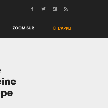
ZOOM SUR

L'APPLI
e
eine
ope