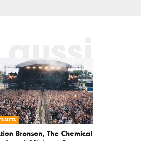
 aussi
TUALITÉS
tion Bronson, The Chemical