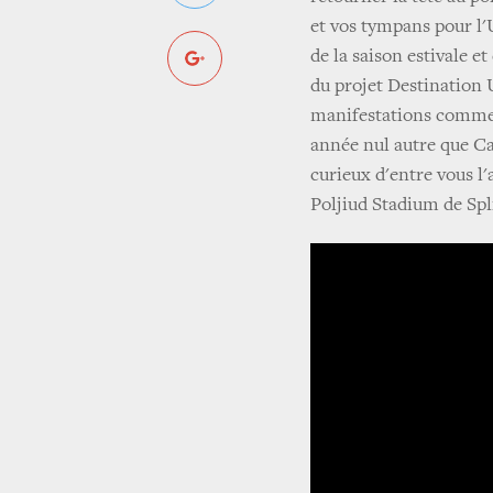
et vos tympans pour l'
de la saison estivale e
du projet Destination 
manifestations comme l
année nul autre que Ca
curieux d'entre vous l'
Poljiud Stadium de Spli