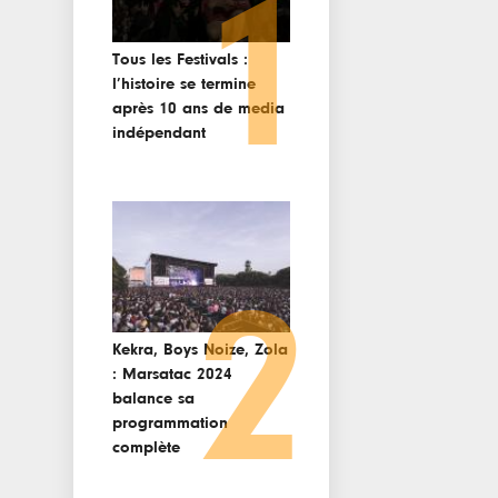
1
Tous les Festivals :
l’histoire se termine
après 10 ans de media
indépendant
2
Kekra, Boys Noize, Zola
: Marsatac 2024
balance sa
programmation
complète