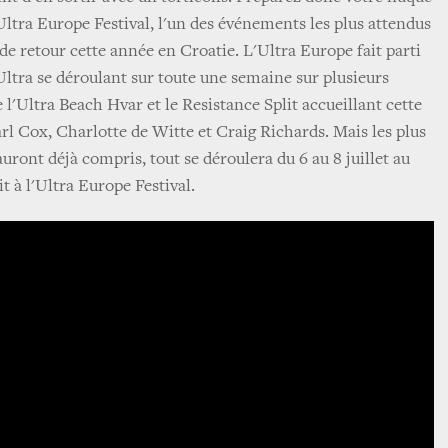
Ultra Europe Festival, l'un des événements les plus attendus
t de retour cette année en Croatie. L'Ultra Europe fait parti
Ultra se déroulant sur toute une semaine sur plusieurs
'Ultra Beach Hvar et le Resistance Split accueillant cette
rl Cox, Charlotte de Witte et Craig Richards. Mais les plus
auront déjà compris, tout se déroulera du 6 au 8 juillet au
t à l'Ultra Europe Festival.