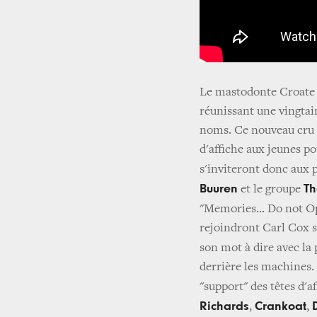
Le mastodonte Croate 
réunissant une vingtain
noms. Ce nouveau cru 2
d'affiche aux jeunes po
s'inviteront donc aux
Buuren
Th
et le groupe
"Memories... Do not O
rejoindront Carl Cox s
son mot à dire avec la
derrière les machines.
"support" des têtes d'a
Richards
Crankoat
,
,