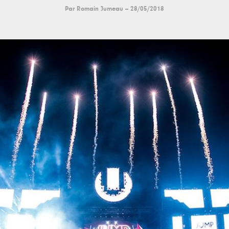
Par
Romain Jumeau
--
28/05/2018