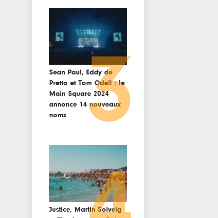
3
Sean Paul, Eddy de
Pretto et Tom Odell : le
Main Square 2024
annonce 14 nouveaux
noms
4
Justice, Martin Solveig