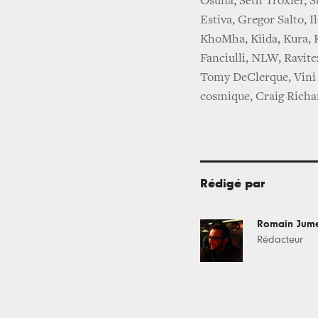
Osuna, Seth Troxler, S
Estiva, Gregor Salto, I
KhoMha, Kiida, Kura, 
Fanciulli, NLW, Ravite
Tomy DeClerque, Vini V
cosmique, Craig Richa
Rédigé par
Romain Jum
Rédacteur