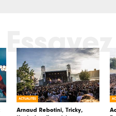
Essayez
ACTUALITÉS
AC
:
Arnaud Rebotini, Tricky,
Ac