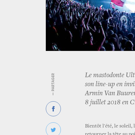
Le mastodonte Ult
— PARTAGER
son line-up en invi
Armin Van Buuren 
8 juillet 2018 en C
Bientôt l'été, le soleil,
retourner la tête au po