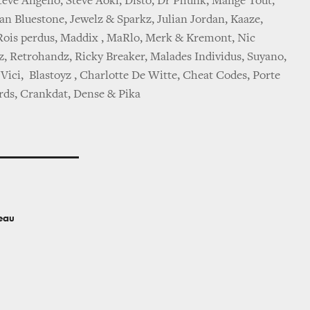
teve Angello, Steve Aoki, Disto, Dr Phunk, Mange Tout,
lan Bluestone, Jewelz & Sparkz, Julian Jordan, Kaaze,
Rois perdus, Maddix , MaRlo, Merk & Kremont, Nic
z, Retrohandz, Ricky Breaker, Malades Individus, Suyano,
ici, Blastoyz , Charlotte De Witte, Cheat Codes, Porte
rds, Crankdat, Dense & Pika
eau