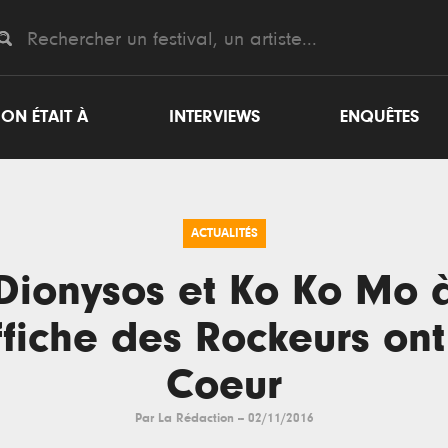
ON ÉTAIT À
INTERVIEWS
ENQUÊTES
ACTUALITÉS
Dionysos et Ko Ko Mo 
ffiche des Rockeurs on
Coeur
Par
La Rédaction
--
02/11/2016