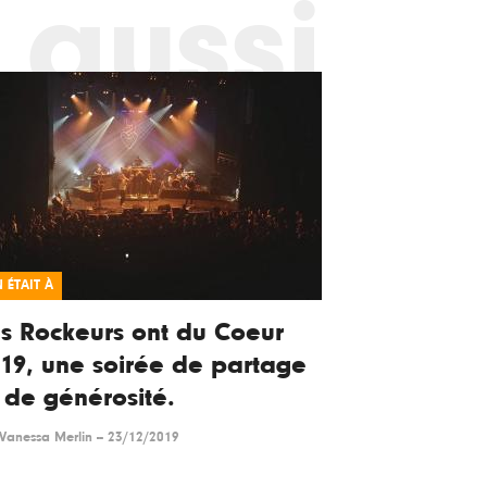
 aussi
 ÉTAIT À
s Rockeurs ont du Coeur
19, une soirée de partage
 de générosité.
Vanessa Merlin
--
23/12/2019