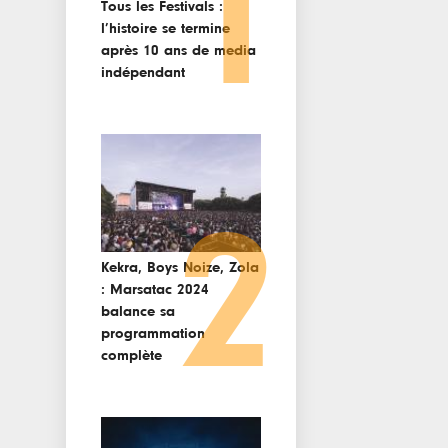
1
Tous les Festivals :
l’histoire se termine
après 10 ans de media
indépendant
2
Kekra, Boys Noize, Zola
: Marsatac 2024
balance sa
programmation
complète