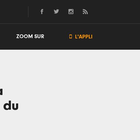
ZOOM SUR

L'APPLI
à
t du