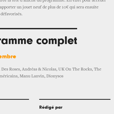
irée la tête d'affiche du programme. En effet pour accéder
d'apporter un jouet neuf de plus de 10€ qui sera ensuite
 défavorisés.
ramme complet
cembre
s, Des Roses, Andréas & Nicolas, UK On The Rocks, The
Américains, Manu Lanvin, Dionysos
Rédigé par