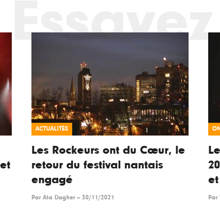
Essayez
ACTUALITÉS
ON
Les Rockeurs ont du Cœur, le
Le
et
retour du festival nantais
20
engagé
et
Par
Ata Dagher
--
30/11/2021
Par