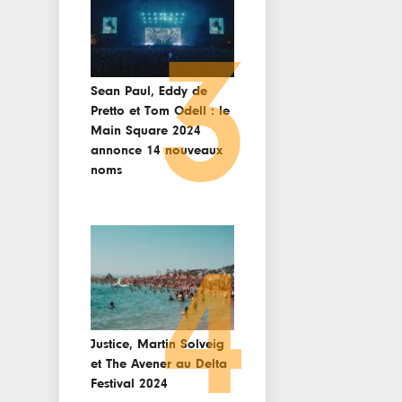
3
Sean Paul, Eddy de
Pretto et Tom Odell : le
Main Square 2024
annonce 14 nouveaux
noms
4
Justice, Martin Solveig
et The Avener au Delta
Festival 2024