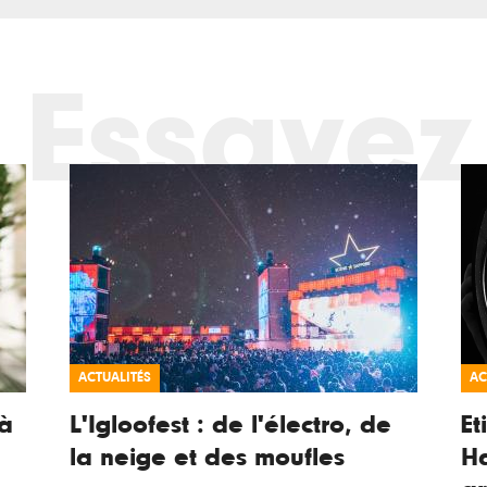
Essayez
ACTUALITÉS
AC
à
L'Igloofest : de l'électro, de
Et
la neige et des moufles
Ha