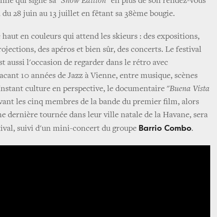
enne qui signe sa "
Snow Edition
" en plus de son rendez-vous
a du 28 juin au 13 juillet en fêtant sa 38ème bougie.
haut en couleurs qui attend les skieurs : des expositions,
ojections, des apéros et bien sûr, des concerts. Le festival
st aussi l'occasion de regarder dans le rétro avec
racant 10 années de Jazz à Vienne, entre musique, scènes
Instant culture en perspective, le documentaire "
Buena Vista
ivant les cinq membres de la bande du premier film, alors
ne dernière tournée dans leur ville natale de la Havane, sera
Barrio Combo
tival, suivi d'un mini-concert du groupe
.