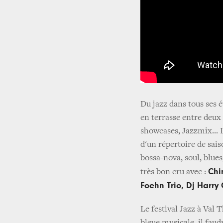
Du jazz dans tous ses é
en terrasse entre deux 
showcases, Jazzmix... 
d'un répertoire de sai
bossa-nova, soul, blues
Chi
très bon cru avec :
Foehn Trio, Dj Harry
Le festival Jazz à Val 