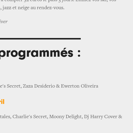
ra compter 52 euros le pass 3 jours. Enfilez vos ski, vos
, jazz et neige au rendez-vous.
iver
s programmés :
e's Secret, Zaza Desiderio & Ewerton Oliveira
il
ales, Charlie's Secret, Moony Delight, Dj Harry Cover &