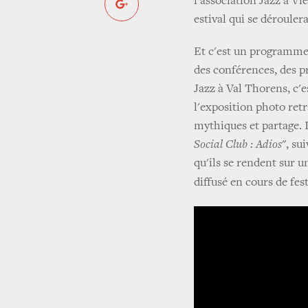
l'association Jazz à Vi
estival qui se dérouler
Et c'est un programme 
des conférences, des pr
Jazz à Val Thorens, c'e
l'exposition photo ret
mythiques et partage. 
Social Club : Adios
", su
qu'ils se rendent sur u
diffusé en cours de fes