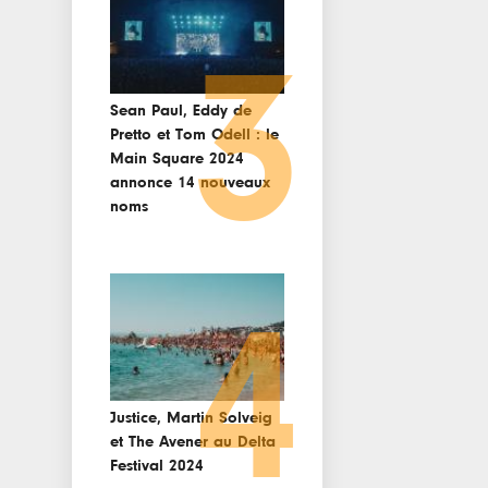
3
Sean Paul, Eddy de
Pretto et Tom Odell : le
Main Square 2024
annonce 14 nouveaux
noms
4
Justice, Martin Solveig
et The Avener au Delta
Festival 2024