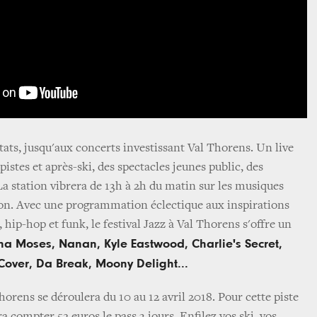
tats, jusqu'aux concerts investissant Val Thorens. Un live
pistes et après-ski, des spectacles jeunes public, des
La station vibrera de 13h à 2h du matin sur les musiques
son. Avec une programmation éclectique aux inspirations
, hip-hop et funk, le festival Jazz à Val Thorens s'offre un
na Moses, Nanan, Kyle Eastwood, Charlie's Secret,
 Cover, Da Break, Moony Delight...
Thorens se déroulera du 10 au 12 avril 2018. Pour cette piste