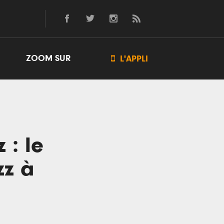
ZOOM SUR

L'APPLI
 : le
zz à