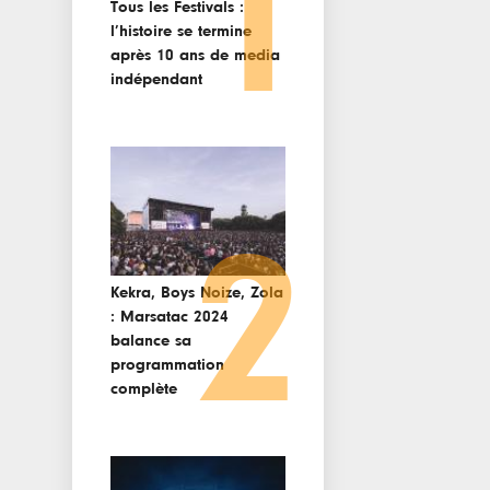
1
Tous les Festivals :
l’histoire se termine
après 10 ans de media
indépendant
2
Kekra, Boys Noize, Zola
: Marsatac 2024
balance sa
programmation
complète