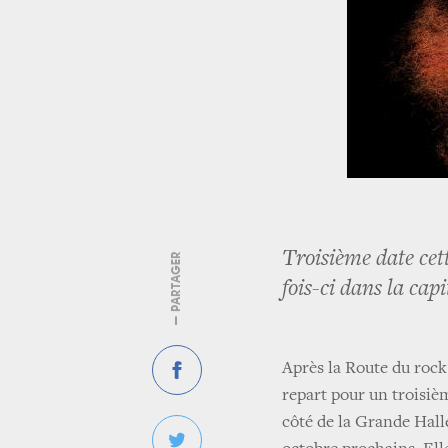
Troisième date cett
— PARTAGER
fois-ci dans la cap
Après la Route du rock 
repart pour un troisièm
côté de la Grande Halle 