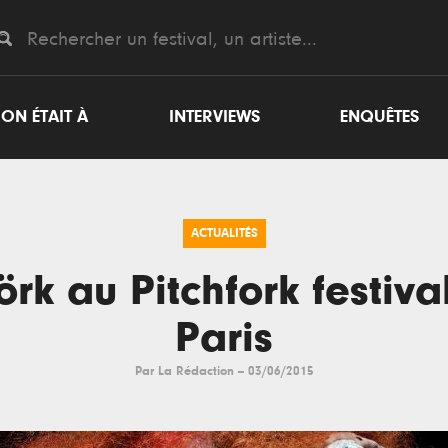
ON ÉTAIT À
INTERVIEWS
ENQUÊTES
ACTUALITÉS
örk au Pitchfork festiva
Paris
Par
La Rédaction
--
03/06/2015