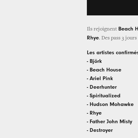
Beach H
Ils rejoignent
Rhye
. Des pass 3 jour
Les artistes confirmés
- Björk
- Beach House
- Ariel Pink
- Deerhunter
- Spiritualized
- Hudson Mohawke
- Rhye
- Father John Misty
- Destroyer