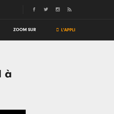
ZOOM SUR

L'APPLI
l à