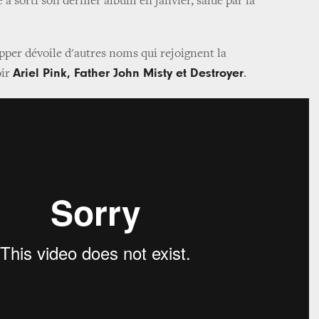
 a sorti son dernier album en janvier, salué par la
ipper dévoile d'autres noms qui rejoignent la
Ariel Pink, Father John Misty et Destroyer
oir
.