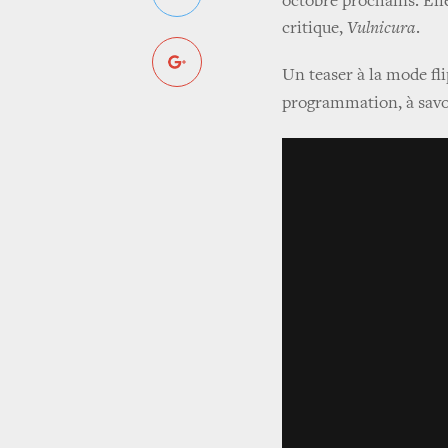
octobre prochains. Elle
critique,
Vulnicura
.
Un teaser à la mode fl
programmation, à sav