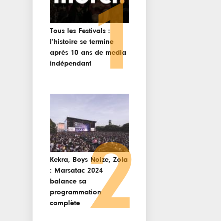
1
Tous les Festivals :
l’histoire se termine
après 10 ans de media
indépendant
2
Kekra, Boys Noize, Zola
: Marsatac 2024
balance sa
programmation
complète