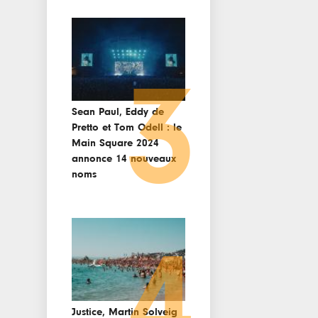
3
Sean Paul, Eddy de
Pretto et Tom Odell : le
Main Square 2024
annonce 14 nouveaux
noms
4
Justice, Martin Solveig