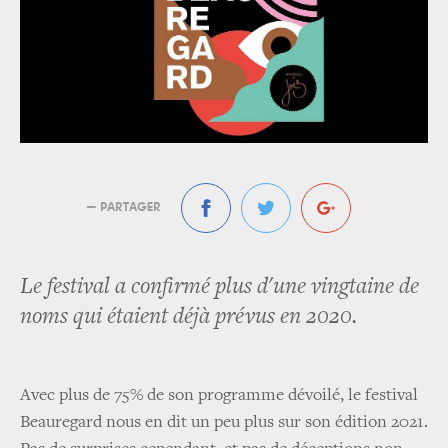
— PARTAGER
Le festival a confirmé plus d'une vingtaine de
noms qui étaient déjà prévus en 2020.
Avec plus de 75% de son programme dévoilé, le festival
Beauregard nous en dit un peu plus sur son édition 2021.