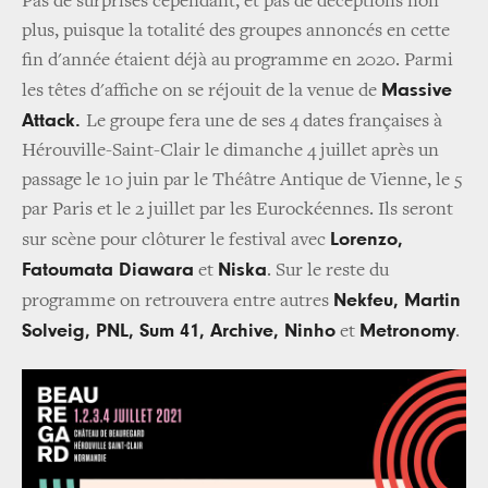
Pas de surprises cependant, et pas de déceptions non
plus, puisque la totalité des groupes annoncés en cette
fin d'année étaient déjà au programme en 2020. Parmi
Massive
les têtes d'affiche on se réjouit de la venue de
Attack.
Le groupe fera une de ses 4 dates françaises à
Hérouville-Saint-Clair le dimanche 4 juillet après un
passage le 10 juin par le Théâtre Antique de Vienne, le 5
par Paris et le 2 juillet par les Eurockéennes. Ils seront
Lorenzo,
sur scène pour clôturer le festival avec
Fatoumata Diawara
Niska
et
. Sur le reste du
Nekfeu, Martin
programme on retrouvera entre autres
Solveig, PNL, Sum 41, Archive, Ninho
Metronomy
et
.