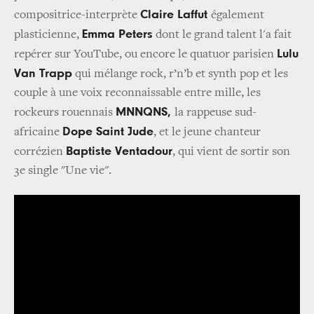
Claire Laffut
compositrice-interprète
également
Emma Peters
plasticienne,
dont le grand talent l'a fait
Lulu
repérer sur YouTube, ou encore le quatuor parisien
Van Trapp
qui mélange rock, r’n’b et synth pop et les
couple à une voix reconnaissable entre mille, les
MNNQNS,
rockeurs rouennais
la rappeuse sud-
Dope Saint Jude
africaine
, et le jeune chanteur
Baptiste Ventadour
corrézien
, qui vient de sortir son
3e single "Une vie".