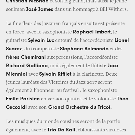
Christian McBride
et son Big Band, mais aussi le jeune
José James
soulman
dans un hommage à Bill Withers.
La fine fleur des jazzmen français ensuite est présente
Raphaël Imbert
en force, avec le saxophoniste
, le
Sylvain Luc
Lionel
guitariste
entouré de l'accordéoniste
Suarez
Stéphane Belmondo
, du trompettiste
et des
frères Chemirani
aux percussions, l'accordéoniste
Richard Galliano
Joce
, mais également le flûtiste
Mienniel
Sylvain Rifflet
avec
à la clarinette. Deux
jeunes lauréats des Victoires du Jazz 2017 seront
également à l'honneur au festival : le saxophoniste
Emile Parisien
Théo
en version quintet, et le violoniste
Ceccaldi
Grand Orchestre du Tricot.
avec son
Les musiques du monde cousines seront de la partie
Trio Da Kali
également, avec le
, éblouissants virtuoses