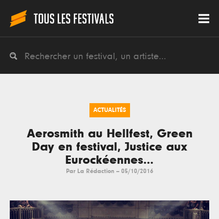
ACTUALITÉS
Aerosmith au Hellfest, Green
Day en festival, Justice aux
Eurockéennes...
Par
La Rédaction
--
05/10/2016