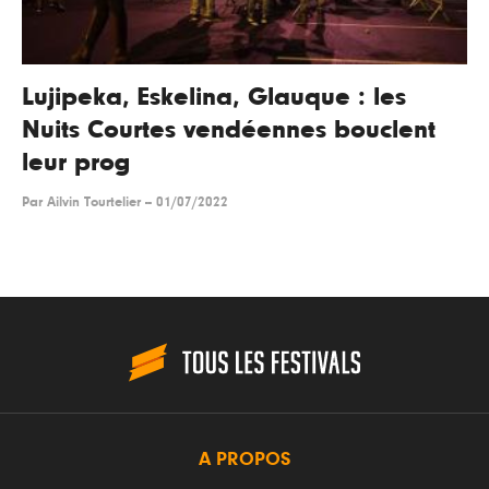
Lujipeka, Eskelina, Glauque : les
Nuits Courtes vendéennes bouclent
leur prog
Par
Ailvin Tourtelier
--
01/07/2022
A PROPOS