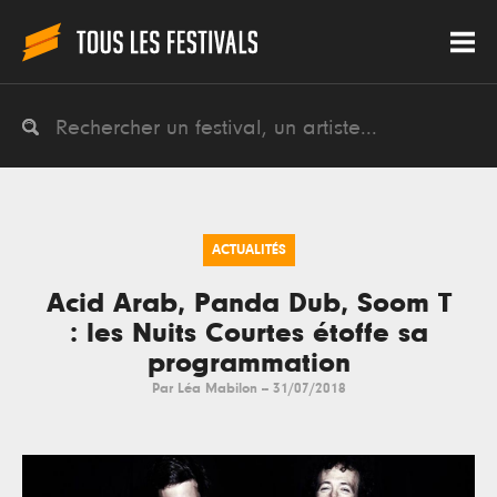
ACTUALITÉS
Acid Arab, Panda Dub, Soom T
: les Nuits Courtes étoffe sa
programmation
Par
Léa Mabilon
--
31/07/2018