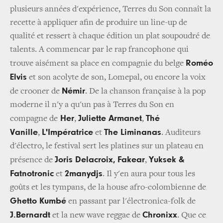
plusieurs années d'expérience, Terres du Son connaît la
recette à appliquer afin de produire un line-up de
qualité et ressert à chaque édition un plat soupoudré de
talents. A commencar par le rap francophone qui
Roméo
trouve aisément sa place en compagnie du belge
Elvis
et son acolyte de son, Lomepal, ou encore la voix
Némir
de crooner de
. De la chanson française à la pop
moderne il n'y a qu'un pas à Terres du Son en
Her
Juliette Armanet
Thé
compagne de
,
,
Vanille
L'Impératrice
The Liminanas
,
et
. Auditeurs
d'électro, le festival sert les platines sur un plateau en
Joris Delacroix,
Fakear
Yuksek &
présence de
,
Fatnotronic
2manydjs
et
. Il y'en aura pour tous les
goûts et les tympans, de la house afro-colombienne de
Ghetto Kumbé
en passant par l'électronica-folk de
J.Bernardt
Chronixx
et la new wave reggae de
. Que ce