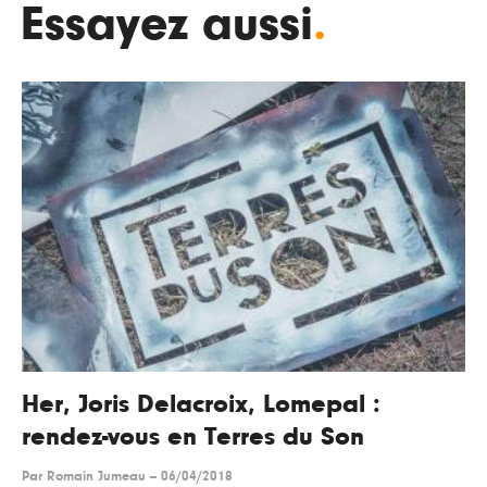
Essayez aussi
.
Her, Joris Delacroix, Lomepal :
rendez-vous en Terres du Son
Par
Romain Jumeau
--
06/04/2018