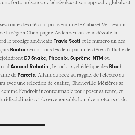
c une forte présence de bénévoles et son approche globale et
ez toutes les clés qui prouvent que le Cabaret Vert est un
s de la région Champagne-Ardennes, on vous dévoile la
Travis Scott
rd le prodige américain
et le numéro un des
Booba
nçais
seront tous les deux parmi les têtes d'affiche de
DJ Snake
Phoenix
Suprême NTM
rejoindront
,
,
ou
Arnaud Rebotini
Black
tro d'
, le rock psychédélique des
Parcels.
vrante de
Allant du rock au raggae, de l'électro au
urs avec une sélection de qualité, Charleville-Mézières se
 comme l'endroit incontournable pour poser sa tente, et
luridisciplinaire et éco-responsable loin des moteurs et de