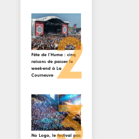
2
Fête de l’Huma : cinq
raisons de passer le
week-end à La
Courneuve
3
No Logo, le festival pas