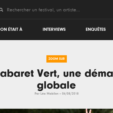
ON ÉTAIT À
INTERVIEWS
ENQUÊTES
ZOOM SUR
abaret Vert, une dém
globale
Par
Léa Mabilon
--
06/08/2018