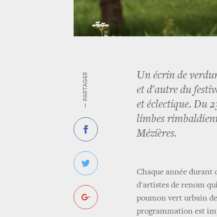
Un écrin de verdure
— PARTAGER
et d'autre du fest
et éclectique. Du 
limbes rimbaldienn
Mézières.
Chaque année durant q
d'artistes de renom qui
poumon vert urbain de 
programmation est impr