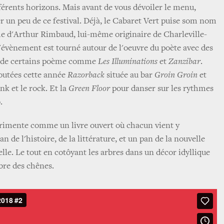
fférents horizons. Mais avant de vous dévoiler le menu,
r un peu de ce festival. Déjà, le Cabaret Vert puise som nom
me d'Arthur Rimbaud, lui-même originaire de Charleville-
l'évènement est tourné autour de l'oeuvre du poète avec des
m de certains poème comme
Les Illuminations
et
Zanzibar
.
outées cette année
Razorback
située au bar
Groin Groin
et
nk et le rock. Et la
Green Floor
pour danser sur les rythmes
o.
érimente comme un livre ouvert où chacun vient y
an de l'histoire, de la littérature, et un pan de la nouvelle
lle. Le tout en cotôyant les arbres dans un décor idyllique
re des chênes. ​​