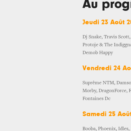
Au pro
Jeudi 23 Août 2
Dj Snake, Travis Scott
Protoje & The Indiggna
Demob Happy
Vendredi 24 Ao
Suprême NTM, Damso, S
Morby, DragonForce, Fe
Fontaines Dc
Samedi 25 Août
Booba, Phoenix, Idles,