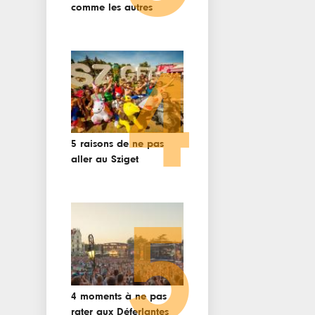
comme les autres
4
5 raisons de ne pas
aller au Sziget
5
4 moments à ne pas
rater aux Déferlantes