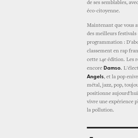
de ses semblables, ave
éco-citoyenne.
Maintenant que vous av
des meilleurs festival
programmation : D'abo
classement en rap fra
cette 14e édition.
Les 
Damso.
encore
L'élec
Angels
, et la pop eni
métal, jazz, pop, toujo
positionne aujourd'hui
vivre une expérience p
la pollution.