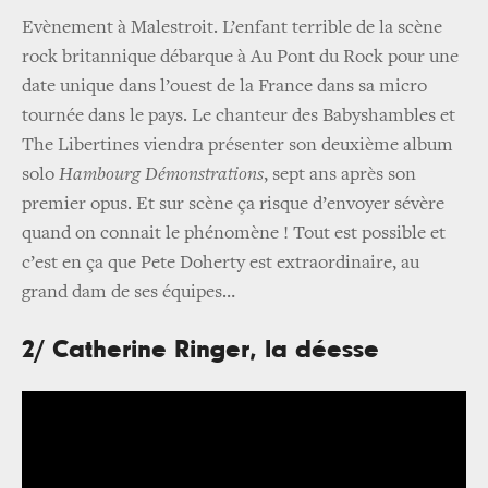
Evènement à Malestroit. L’enfant terrible de la scène
rock britannique débarque à Au Pont du Rock pour une
date unique dans l’ouest de la France dans sa micro
tournée dans le pays. Le chanteur des Babyshambles et
The Libertines viendra présenter son deuxième album
solo
Hambourg Démonstrations
, sept ans après son
premier opus. Et sur scène ça risque d’envoyer sévère
quand on connait le phénomène ! Tout est possible et
c’est en ça que Pete Doherty est extraordinaire, au
grand dam de ses équipes…
2/ Catherine Ringer, la déesse