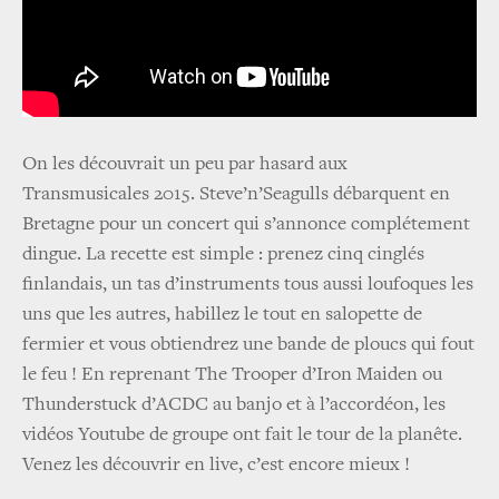
On les découvrait un peu par hasard aux
Transmusicales 2015. Steve’n’Seagulls débarquent en
Bretagne pour un concert qui s’annonce complétement
dingue. La recette est simple : prenez cinq cinglés
finlandais, un tas d’instruments tous aussi loufoques les
uns que les autres, habillez le tout en salopette de
fermier et vous obtiendrez une bande de ploucs qui fout
le feu ! En reprenant The Trooper d’Iron Maiden ou
Thunderstuck d’ACDC au banjo et à l’accordéon, les
vidéos Youtube de groupe ont fait le tour de la planête.
Venez les découvrir en live, c’est encore mieux !