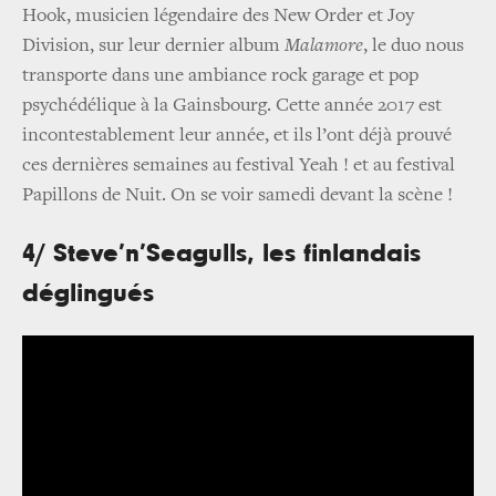
Hook, musicien légendaire des New Order et Joy
Division, sur leur dernier album
Malamore
, le duo nous
transporte dans une ambiance rock garage et pop
psychédélique à la Gainsbourg. Cette année 2017 est
incontestablement leur année, et ils l’ont déjà prouvé
ces dernières semaines au festival Yeah ! et au festival
Papillons de Nuit. On se voir samedi devant la scène !
4/ Steve’n’Seagulls, les finlandais
déglingués