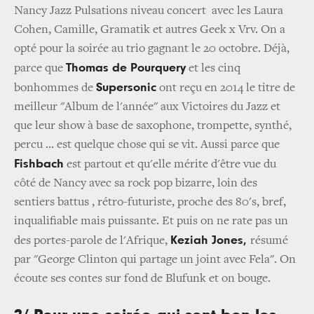
Nancy Jazz Pulsations niveau concert avec les Laura
Cohen, Camille, Gramatik et autres Geek x Vrv. On a
opté pour la soirée au trio gagnant le 20 octobre. Déjà,
Thomas de Pourquery
parce que
et les cinq
Supersonic
bonhommes de
ont reçu en 2014 le titre de
meilleur "Album de l'année" aux Victoires du Jazz et
que leur show à base de saxophone, trompette, synthé,
percu ... est quelque chose qui se vit. Aussi parce que
Fishbach
est partout et qu'elle mérite d'être vue du
côté de Nancy avec sa rock pop bizarre, loin des
sentiers battus , rétro-futuriste, proche des 80's, bref,
inqualifiable mais puissante. Et puis on ne rate pas un
Keziah Jones,
des portes-parole de l'Afrique,
résumé
par "George Clinton qui partage un joint avec Fela". On
écoute ses contes sur fond de Blufunk et on bouge.