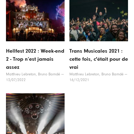
Hellfest 2022 : Week-end
Trans Musicales 2021 :
2 - Trop n’est jamais
cette fois, c'était pour de
assez
vrai
Matthieu Lebreton, Bruno Bamdé
—
Matthieu Lebreton, Bruno Bamdé
—
13/07/2022
16/12/2021