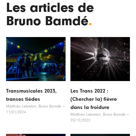
Les articles de
Bruno Bamdé
.
Transmusicales 2023,
Les Trans 2022 :
transes tièdes
(Chercher la) fièvre
Matthieu Lebreton, Bruno Bamdé
—
dans la froidure
11/01/2024
Matthieu Lebreton, Bruno Bamdé
—
20/12/2022