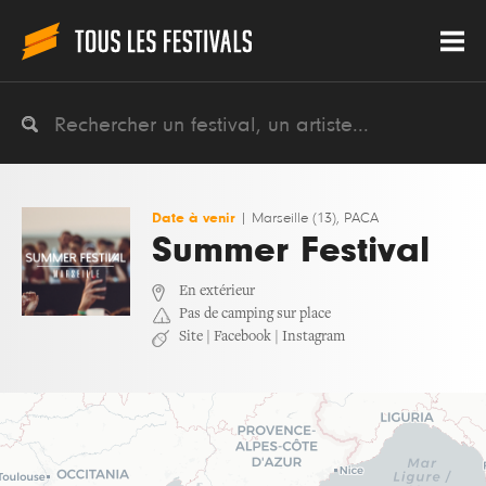
Date à venir
|
Marseille (13), PACA
Summer Festival
En extérieur
Pas de camping sur place
Site
|
Facebook
|
Instagram