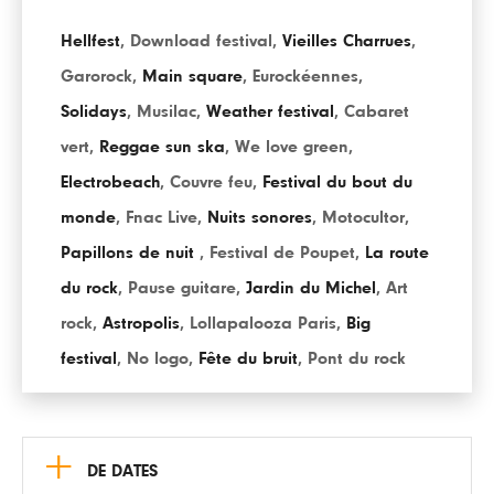
Hellfest
,
Download festival
,
Vieilles Charrues
,
Garorock
,
Main square
,
Eurockéennes
,
Solidays
,
Musilac
,
Weather festival
,
Cabaret
vert
,
Reggae sun ska
,
We love green
,
Electrobeach
,
Couvre feu
,
Festival du bout du
monde
,
Fnac Live
,
Nuits sonores
,
Motocultor
,
Papillons de nuit
,
Festival de Poupet
,
La route
du rock
,
Pause guitare
,
Jardin du Michel
,
Art
rock
,
Astropolis
,
Lollapalooza Paris
,
Big
festival
,
No logo
,
Fête du bruit
,
Pont du rock
+
DE DATES