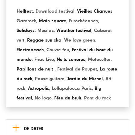
Hellfest
,
Download festival
,
Vieilles Charrues
,
Garorock
,
Main square
,
Eurockéennes
,
Solidays
,
Musilac
,
Weather festival
,
Cabaret
vert
,
Reggae sun ska
,
We love green
,
Electrobeach
,
Couvre feu
,
Festival du bout du
monde
,
Fnac Live
,
Nuits sonores
,
Motocultor
,
Papillons de nuit
,
Festival de Poupet
,
La route
du rock
,
Pause guitare
,
Jardin du Michel
,
Art
rock
,
Astropolis
,
Lollapalooza Paris
,
Big
festival
,
No logo
,
Fête du bruit
,
Pont du rock
+
DE DATES