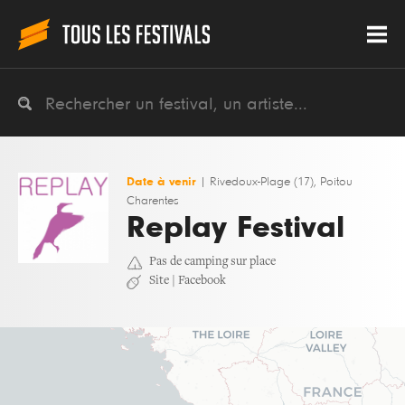
Date à venir
|
Rivedoux-Plage (17), Poitou
Charentes
Replay Festival
Pas de camping sur place
Site
|
Facebook