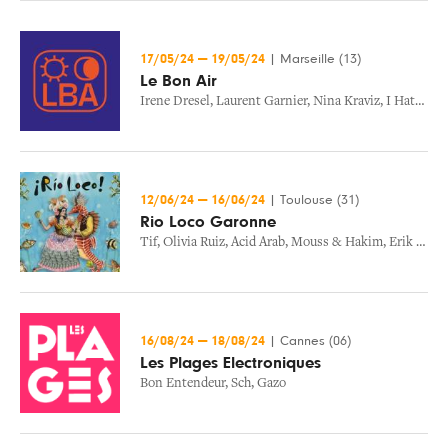
17/05/24
—
19/05/24
|
Marseille (13)
Le Bon Air
Irene Dresel
,
Laurent Garnier
,
Nina Kraviz
,
I Hate Models
12/06/24
—
16/06/24
|
Toulouse (31)
Rio Loco Garonne
Tif
,
Olivia Ruiz
,
Acid Arab
,
Mouss & Hakim
,
Erik Truffaz
16/08/24
—
18/08/24
|
Cannes (06)
Les Plages Electroniques
Bon Entendeur
,
Sch
,
Gazo