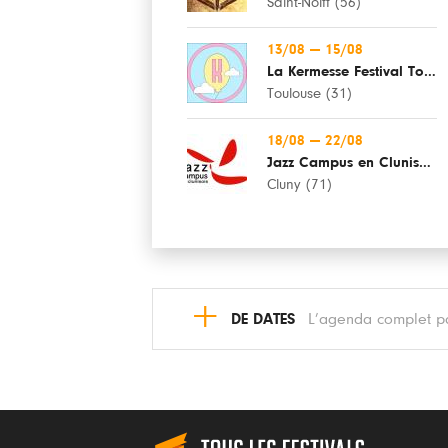
Saint-Nolff (56)
13/08
—
15/08
La Kermesse Festival Toulouse
Toulouse (31)
18/08
—
22/08
Jazz Campus en Clunisois
Cluny (71)
+
DE DATES
L’agenda complet pa