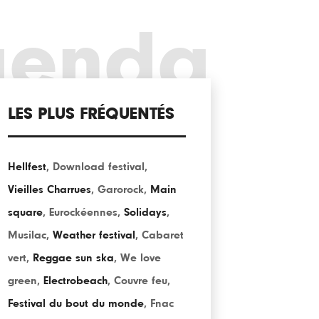
genda
LES PLUS FRÉQUENTÉS
Hellfest
,
Download festival
,
Vieilles Charrues
,
Garorock
,
Main
square
,
Eurockéennes
,
Solidays
,
Musilac
,
Weather festival
,
Cabaret
vert
,
Reggae sun ska
,
We love
green
,
Electrobeach
,
Couvre feu
,
Festival du bout du monde
,
Fnac