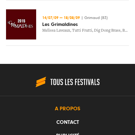
14/07/09
—
18/08/09
|
Grimaud (83)
Les Grimaldines
Melissa Laveaux
,
Tutti Frutti
,
Dig Dong Brass
,
Bonga
,
A PROPOS
CONTACT