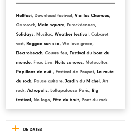
Hellfest
,
Download festival
,
Vieilles Charrues
,
Garorock
,
Main square
,
Eurockéennes
,
Solidays
,
Musilac
,
Weather festival
,
Cabaret
vert
,
Reggae sun ska
,
We love green
,
Electrobeach
,
Couvre feu
,
Festival du bout du
monde
,
Fnac Live
,
Nuits sonores
,
Motocultor
,
Papillons de nuit
,
Festival de Poupet
,
La route
du rock
,
Pause guitare
,
Jardin du Michel
,
Art
rock
,
Astropolis
,
Lollapalooza Paris
,
Big
festival
,
No logo
,
Fête du bruit
,
Pont du rock
+
DE DATES