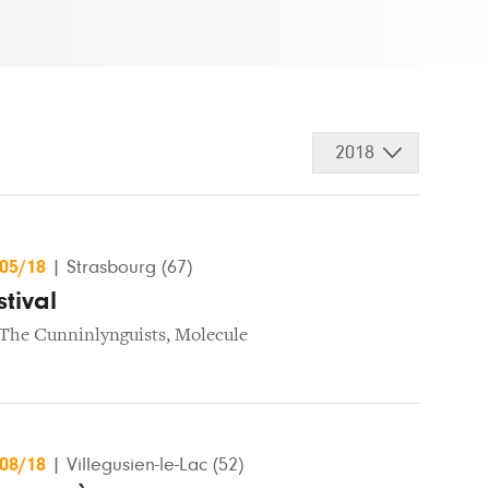
2018
/05/18
|
Strasbourg (67)
tival
The Cunninlynguists
,
Molecule
/08/18
|
Villegusien-le-Lac (52)