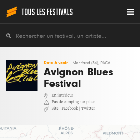
Date à venir
|
Montfavet (84), PACA
Avignon Blues
Festival
En intérieur
Pas de camping sur place
Site
|
Facebook
|
Twitter