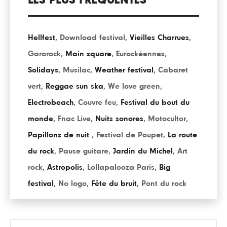
LES PLUS FRÉQUENTÉS
Hellfest
,
Download festival
,
Vieilles Charrues
,
Garorock
,
Main square
,
Eurockéennes
,
Solidays
,
Musilac
,
Weather festival
,
Cabaret
vert
,
Reggae sun ska
,
We love green
,
Electrobeach
,
Couvre feu
,
Festival du bout du
monde
,
Fnac Live
,
Nuits sonores
,
Motocultor
,
Papillons de nuit
,
Festival de Poupet
,
La route
du rock
,
Pause guitare
,
Jardin du Michel
,
Art
rock
,
Astropolis
,
Lollapalooza Paris
,
Big
festival
,
No logo
,
Fête du bruit
,
Pont du rock