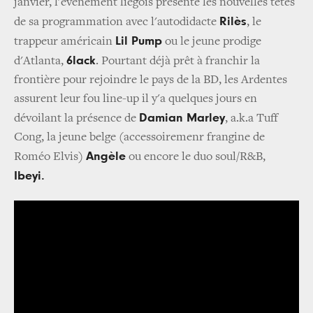
janvier, l'événement liégois présente les nouvelles têtes
Rilès
de sa programmation avec l'autodidacte
, le
Lil Pump
trappeur américain
ou le jeune prodige
6lack
d'Atlanta,
. Pourtant déjà prêt à franchir la
frontière pour rejoindre le pays de la BD, les Ardentes
assurent leur fou line-up il y'a quelques jours en
Damian Marley
dévoilant la présence de
, a.k.a Tuff
Cong, la jeune belge (accessoiremenr frangine de
Angèle
Roméo Elvis)
ou encore le duo soul/R&B,
Ibeyi.