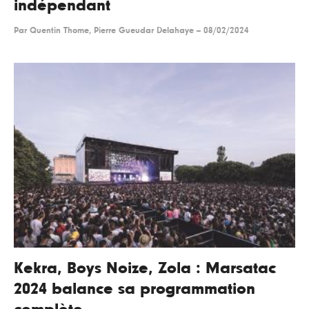
indépendant
Par
Quentin Thome, Pierre Gueudar Delahaye
--
08/02/2024
Kekra, Boys Noize, Zola : Marsatac
2024 balance sa programmation