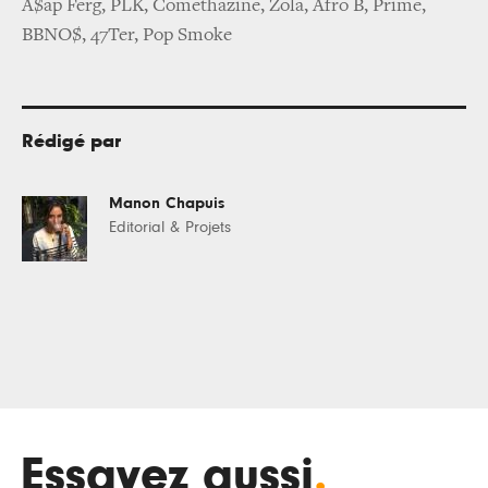
A$ap Ferg, PLK, Comethazine, Zola, Afro B, Prime,
BBNO$, 47Ter, Pop Smoke
Rédigé par
Manon Chapuis
Editorial & Projets
Essayez aussi
.