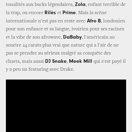
Zola
tonalités aux backs légendaires,
, enfant terrible de
Rilès
Prime
la trap, ou encore
et
. Mais la scène
Afro B
internationale n'est pas en reste avec
, londonien
pour son enfance et sa langue, ivoirien pour ses racines
DaBaby
et la vibe de son afrowave,
, l'américain au
sourire 24 carats plus vrai que nature qui a l'air de ne
pas se prendre au sérieux malgré sa conquête des
DJ Snake
Meek Mill
charts, mais aussi
,
qui s'est payé il
y a peu un featuring avec Drake.