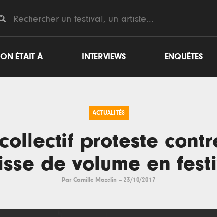
ON ÉTAIT À
INTERVIEWS
ENQUÊTES
ACTUALITÉS
collectif proteste contr
isse de volume en festi
Par
Camille Mazelin
--
23/10/2017