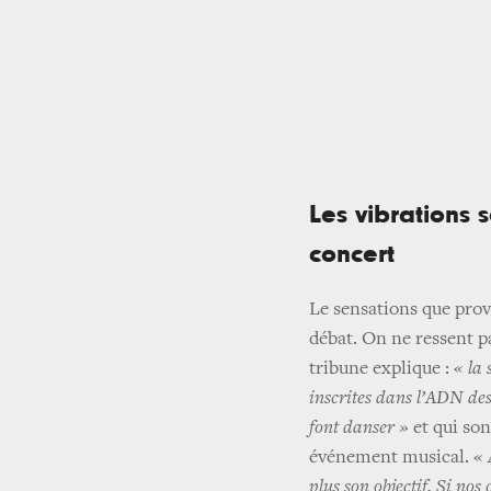
Les vibrations 
concert
Le sensations que prov
débat. On ne ressent p
tribune explique :
« la
inscrites dans l’ADN de
font danser »
et qui so
événement musical.
« 
plus son objectif. Si no