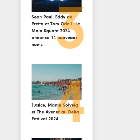
3
Sean Paul, Eddy de
Pretto et Tom Odell : le
Main Square 2024
annonce 14 nouveaux
noms
4
Justice, Martin Solveig
et The Avener au Delta
Festival 2024