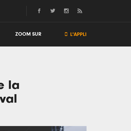
ZOOM SUR

L'APPLI
e la
val