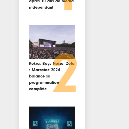
après 10 ans de media
indépendant
2
Kekra, Boys Noize, Zola
: Marsatac 2024
balance sa
programmation
complète