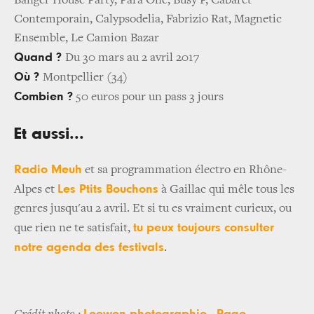
Banger House Party, Para One, Busy P, Cabaret
Contemporain, Calypsodelia, Fabrizio Rat, Magnetic
Ensemble, Le Camion Bazar
Quand ?
Du 30 mars au 2 avril 2017
Où ?
Montpellier (34)
Combien ?
50 euros pour un pass 3 jours
Et aussi...
Radio Meuh
et sa programmation électro en Rhône-
Les Ptits Bouchons
Alpes et
à Gaillac qui mêle tous les
genres jusqu'au 2 avril. Et si tu es vraiment curieux, ou
tu peux toujours consulter
que rien ne te satisfait,
notre agenda des festivals
.
Loewen photographie
Page